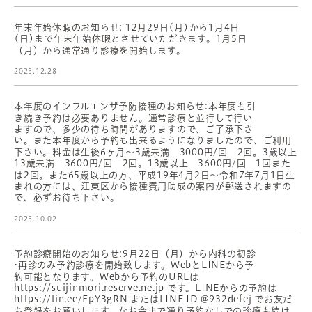
年末年始休暇のお知らせ: 12月29日(月)から1月4日
(日)まで年末年始休暇とさせていただきます。1月5日
（月）から通常通り診療を開始します。
2025.12.28
本年度のインフルエンザ予防接種のお知らせ:本年度も引
き続き予約は必要ありません。通常診療と並行して行い
ますので、多少の待ち時間がありますので、ご了承下さ
い。また本年度から予約も出来るようになりましたので、ご利用
下さい。料金は生後6ヶ月〜3歳未満 3000円/回 2回。3歳以上
13歳未満 3600円/回 2回。13歳以上 3600円/回 1回また
は2回。また65歳以上の方、平成19年4月2日〜令和7年7月1日生
まれの方には、江東区から接種費用助成の案内が郵送されますの
で、必ずお待ち下さい。
2025.10.02
予約診療開始のお知らせ:9月22日（月）から内科の初診
•再診のみ予約診療を開始致します。WebとLINEから予
約可能となります。Webから予約のURLは
https://suijinmori.reserve.ne.jp です。LINEからの予約は
https://lin.ee/FpY3gRN またはLINE ID @932defej でお友だ
ち登録をお願いします。なお今まで通り予約なしでの診療も続け