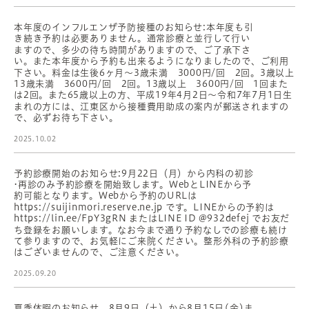
本年度のインフルエンザ予防接種のお知らせ:本年度も引
き続き予約は必要ありません。通常診療と並行して行い
ますので、多少の待ち時間がありますので、ご了承下さ
い。また本年度から予約も出来るようになりましたので、ご利用
下さい。料金は生後6ヶ月〜3歳未満 3000円/回 2回。3歳以上
13歳未満 3600円/回 2回。13歳以上 3600円/回 1回また
は2回。また65歳以上の方、平成19年4月2日〜令和7年7月1日生
まれの方には、江東区から接種費用助成の案内が郵送されますの
で、必ずお待ち下さい。
2025.10.02
予約診療開始のお知らせ:9月22日（月）から内科の初診
•再診のみ予約診療を開始致します。WebとLINEから予
約可能となります。Webから予約のURLは
https://suijinmori.reserve.ne.jp です。LINEからの予約は
https://lin.ee/FpY3gRN またはLINE ID @932defej でお友だ
ち登録をお願いします。なお今まで通り予約なしでの診療も続け
て参りますので、お気軽にご来院ください。整形外科の予約診療
はございませんので、ご注意ください。
2025.09.20
夏季休暇のお知らせ 8月9日（土）から8月15日(金)ま