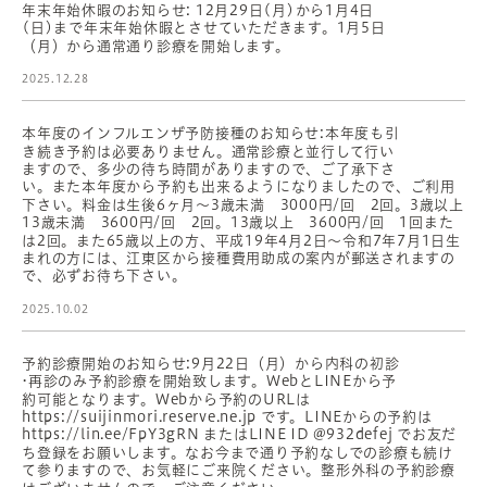
年末年始休暇のお知らせ: 12月29日(月)から1月4日
(日)まで年末年始休暇とさせていただきます。1月5日
（月）から通常通り診療を開始します。
2025.12.28
本年度のインフルエンザ予防接種のお知らせ:本年度も引
き続き予約は必要ありません。通常診療と並行して行い
ますので、多少の待ち時間がありますので、ご了承下さ
い。また本年度から予約も出来るようになりましたので、ご利用
下さい。料金は生後6ヶ月〜3歳未満 3000円/回 2回。3歳以上
13歳未満 3600円/回 2回。13歳以上 3600円/回 1回また
は2回。また65歳以上の方、平成19年4月2日〜令和7年7月1日生
まれの方には、江東区から接種費用助成の案内が郵送されますの
で、必ずお待ち下さい。
2025.10.02
予約診療開始のお知らせ:9月22日（月）から内科の初診
•再診のみ予約診療を開始致します。WebとLINEから予
約可能となります。Webから予約のURLは
https://suijinmori.reserve.ne.jp です。LINEからの予約は
https://lin.ee/FpY3gRN またはLINE ID @932defej でお友だ
ち登録をお願いします。なお今まで通り予約なしでの診療も続け
て参りますので、お気軽にご来院ください。整形外科の予約診療