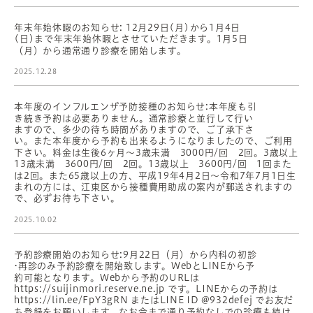
年末年始休暇のお知らせ: 12月29日(月)から1月4日
(日)まで年末年始休暇とさせていただきます。1月5日
（月）から通常通り診療を開始します。
2025.12.28
本年度のインフルエンザ予防接種のお知らせ:本年度も引
き続き予約は必要ありません。通常診療と並行して行い
ますので、多少の待ち時間がありますので、ご了承下さ
い。また本年度から予約も出来るようになりましたので、ご利用
下さい。料金は生後6ヶ月〜3歳未満 3000円/回 2回。3歳以上
13歳未満 3600円/回 2回。13歳以上 3600円/回 1回また
は2回。また65歳以上の方、平成19年4月2日〜令和7年7月1日生
まれの方には、江東区から接種費用助成の案内が郵送されますの
で、必ずお待ち下さい。
2025.10.02
予約診療開始のお知らせ:9月22日（月）から内科の初診
•再診のみ予約診療を開始致します。WebとLINEから予
約可能となります。Webから予約のURLは
https://suijinmori.reserve.ne.jp です。LINEからの予約は
https://lin.ee/FpY3gRN またはLINE ID @932defej でお友だ
ち登録をお願いします。なお今まで通り予約なしでの診療も続け